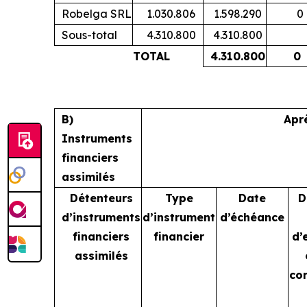
Robelga SRL
1.030.806
1.598.290
0
Sous-total
4.310.800
4.310.800
TOTAL
4.310.800
0
B)
Apr
Instruments
financiers
assimilés
Détenteurs
Type
Date
D
d’instruments
d’instrument
d’échéance
financiers
financier
d’
assimilés
co