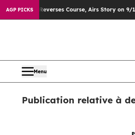
ws Reverses Course, Airs Story on 9/11 Familie
AGP PICKS
Menu
Publication relative à d
P