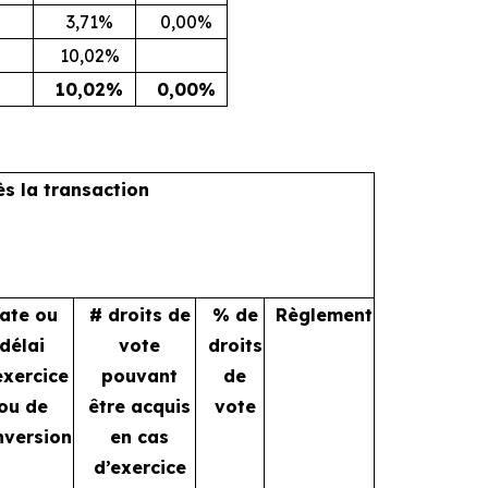
3,71%
0,00%
10,02%
10,02%
0,00%
ès la transaction
ate ou
# droits de
% de
Règlement
délai
vote
droits
exercice
pouvant
de
ou de
être acquis
vote
nversion
en cas
d’exercice