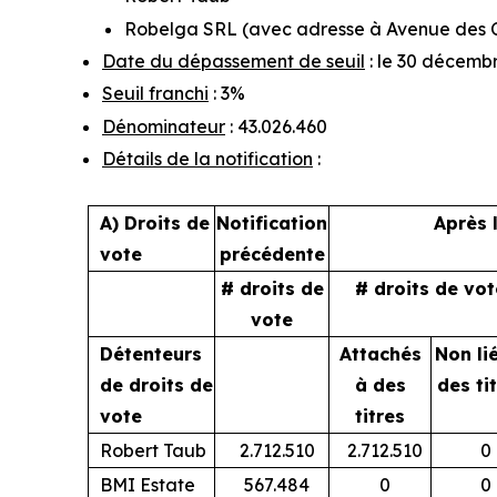
Robelga SRL (avec adresse à Avenue des Cr
Date du dépassement de seuil
: le 30 décemb
Seuil franchi
: 3%
Dénominateur
: 43.026.460
Détails de la notification
:
A) Droits de
Notification
Après 
vote
précédente
# droits de
# droits de vot
vote
Détenteurs
Attachés
Non li
de droits de
à des
des ti
vote
titres
Robert Taub
2.712.510
2.712.510
0
BMI Estate
567.484
0
0