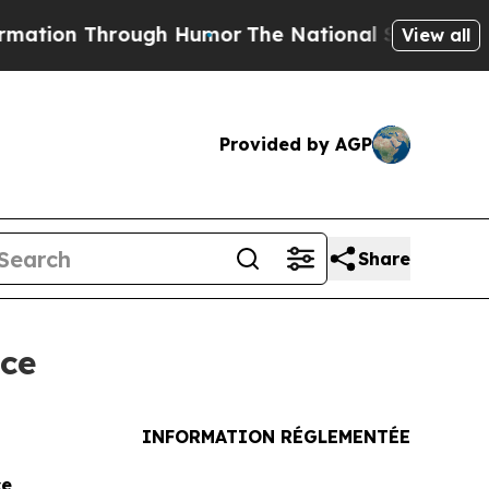
Through Humor
The National Security Implication
View all
Provided by AGP
Share
nce
INFORMATION RÉGLEMENTÉE
ce