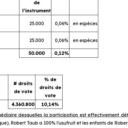
de
l’instrument
25.000
0,06%
en espèces
25.000
0,06%
en espèces
50.000
0,12%
% de
# droits
droits de
de vote
vote
4.360.800
10,14%
médiaire desquelles la participation est effectivement d
ique). Robert Taub a 100% l'usufruit et les enfants de Rob