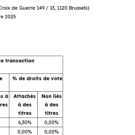
oix de Guerre 149 / 13, 1120 Brussels)
re 2025
la transaction
e
% de droits de vote
és à
Attachés
Non liés
tres
à des
à des
titres
titres
6,30%
0,00%
0,00%
0,00%