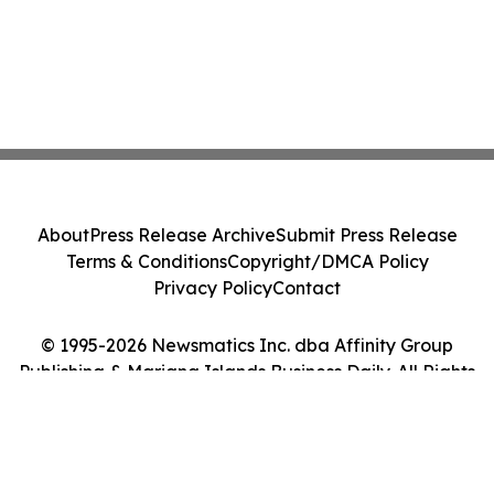
About
Press Release Archive
Submit Press Release
Terms & Conditions
Copyright/DMCA Policy
Privacy Policy
Contact
© 1995-2026 Newsmatics Inc. dba Affinity Group
Publishing & Mariana Islands Business Daily. All Rights
Reserved.
Cookie Settings / Your Privacy Choices