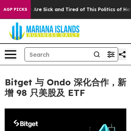
 “People Are Sick and Tired of This Politics of Hatred
AGP PICKS
Bitget 与 Ondo 深化合作，新
增 98 只美股及 ETF