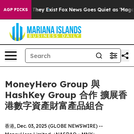
no Proof They Exist
Fox News Goes Quiet as 'Maga Medi
AGP PICKS
MoneyHero Group 與
HashKey Group 合作 擴展香
港數字資產財富產品組合
香港, Dec. 03, 2025 (GLOBE NEWSWIRE) --