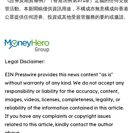
《證券及期貨條例》（香港法例第571章）定義的任何受規
管活動。本新聞稿僅供資訊用途，不構成亦無意構成向香港
公眾提供任何證券、投資或其他受規管服務的要約或邀請。
Legal Disclaimer:
EIN Presswire provides this news content "as is"
without warranty of any kind. We do not accept any
responsibility or liability for the accuracy, content,
images, videos, licenses, completeness, legality, or
reliability of the information contained in this article.
If you have any complaints or copyright issues
related to this article, kindly contact the author
above.