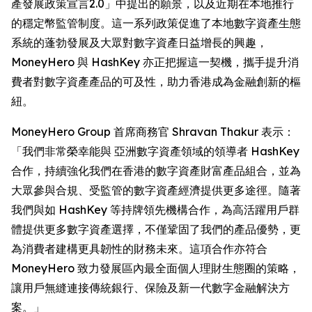
產發展政策宣言2.0」中提出的願景，以及近期在本地推行
的穩定幣監管制度。這一系列政策促進了本地數字資產生態
系統的蓬勃發展及大眾對數字資產日益增長的興趣，
MoneyHero 與 HashKey 亦正把握這一契機，攜手提升消
費者對數字資產產品的可及性，助力香港成為金融創新的樞
紐。
MoneyHero Group 首席商務官 Shravan Thakur 表示：
「我們非常榮幸能與 亞洲數字資產領域的領導者 HashKey
合作，持續強化我們在香港的數字資產財富產品組合，並為
大眾參與合規、受監管的數字資產經濟提供更多途徑。隨著
我們與如 HashKey 等持牌領先機構合作，為高活躍用戶群
體提供更多數字資產選擇，不僅鞏固了我們的產品優勢，更
為消費者建構更具韌性的財務未來。這項合作亦符合
MoneyHero 致力發展區內最全面個人理財生態圈的策略，
讓用戶無縫連接傳統銀行、保險及新一代數字金融解決方
案。」