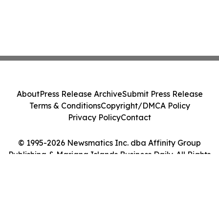
About
Press Release Archive
Submit Press Release
Terms & Conditions
Copyright/DMCA Policy
Privacy Policy
Contact
© 1995-2026 Newsmatics Inc. dba Affinity Group
Publishing & Mariana Islands Business Daily. All Rights
Reserved.
Cookie Settings / Your Privacy Choices