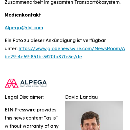
Zusammenarbeit im gesamten Transportökosystem.
Medienkontakt
Alpega@rlyl.com
Ein Foto zu dieser Ankündigung ist verfügbar
unter:
https://www.globenewswire.com/NewsRoom/At
be29-4e69-851b-3320fb87fe3e/de
Legal Disclaimer:
David Landau
EIN Presswire provides
this news content "as is"
without warranty of any