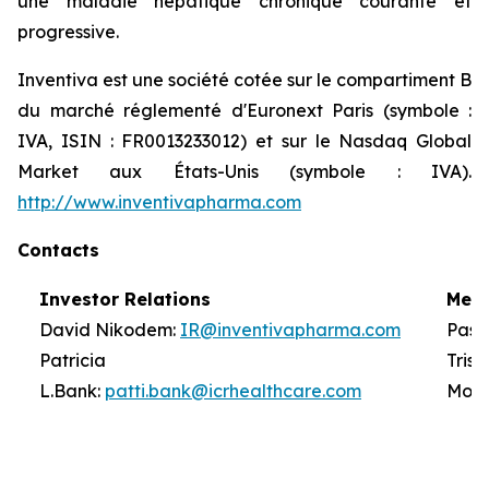
une maladie hépatique chronique courante et
progressive.
Inventiva est une société cotée sur le compartiment B
du marché réglementé d'Euronext Paris (symbole :
IVA, ISIN : FR0013233012) et sur le Nasdaq Global
Market aux États-Unis (symbole : IVA).
http://www.inventivapharma.com
Contacts
Investor Relations
Medi
David Nikodem:
IR@inventivapharma.com
Pasc
Patricia
T
L.Bank:
patti.bank@icrhealthcare.com
Mont