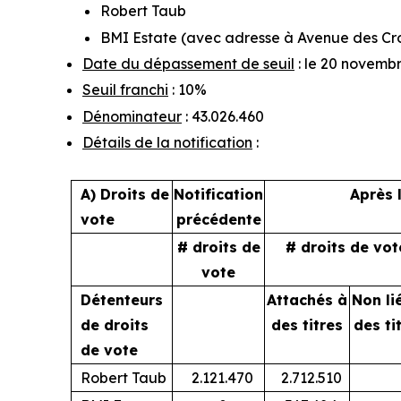
Robert Taub
BMI Estate (avec adresse à Avenue des Croi
Date du dépassement de seuil
: le 20 novemb
Seuil franchi
: 10%
Dénominateur
: 43.026.460
Détails de la notification
:
A) Droits de
Notification
Après 
vote
précédente
# droits de
# droits de vot
vote
Détenteurs
Attachés à
Non li
de droits
des titres
des ti
de vote
Robert Taub
2.121.470
2.712.510