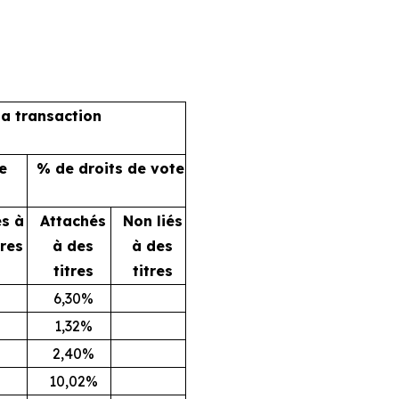
la transaction
e
% de droits de vote
és à
Attachés
Non liés
tres
à des
à des
titres
titres
6,30%
1,32%
2,40%
10,02%