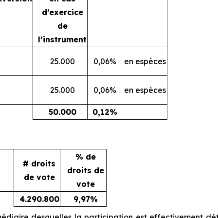
d’exercice
de
l’instrument
25.000
0,06%
en espèces
25.000
0,06%
en espèces
50.000
0,12%
% de
# droits
droits de
de vote
vote
4.290.800
9,97%
médiaire desquelles la participation est effectivement d