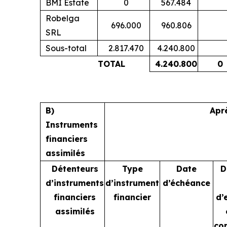
BMI Estate
0
567.484
Robelga
696.000
960.806
SRL
Sous-total
2.817.470
4.240.800
TOTAL
4.240.800
0
B)
Apr
Instruments
financiers
assimilés
Détenteurs
Type
Date
D
d’instruments
d’instrument
d’échéance
financiers
financier
d’
assimilés
co