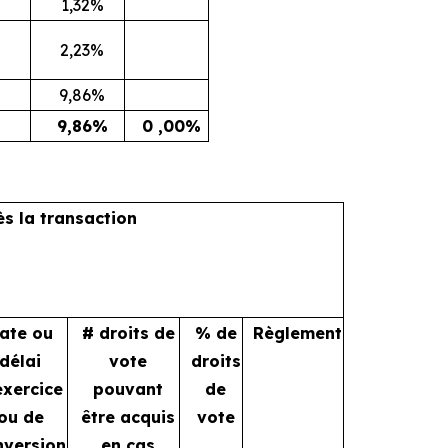
1,32%
2,23%
9,86%
9,86%
0 ,00%
ès la transaction
ate ou
# droits de
% de
Règlement
délai
vote
droits
exercice
pouvant
de
ou de
être acquis
vote
nversion
en cas