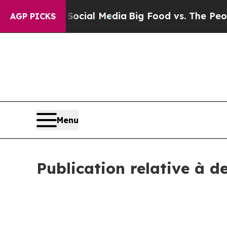
on Social Media
Big Food vs. The People. Big Food
AGP PICKS
Menu
Publication relative à d