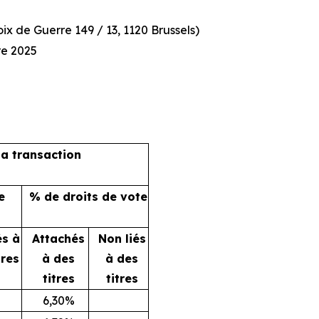
x de Guerre 149 / 13, 1120 Brussels)
re 2025
la transaction
e
% de droits de vote
és à
Attachés
Non liés
tres
à des
à des
titres
titres
6,30%