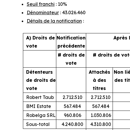
Seuil franchi
: 10%
Dénominateur
: 43.026.460
Détails de la notification
:
A) Droits de
Notification
Après 
vote
précédente
# droits de
# droits de vot
vote
Détenteurs
Attachés
Non li
de droits de
à des
des ti
vote
titres
Robert Taub
2.712.510
2.712.510
BMI Estate
567.484
567.484
Robelga SRL
960.806
1.030.806
Sous-total
4.240.800
4.310.800