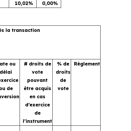
10,02%
0,00%
ès la transaction
ate ou
# droits de
% de
Règlement
délai
vote
droits
exercice
pouvant
de
ou de
être acquis
vote
nversion
en cas
d’exercice
de
l’instrument