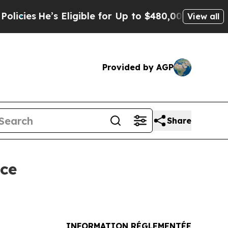
 Eligible for Up to $480,000 After Being Wrongl
View all
Provided by AGP
Share
nce
INFORMATION RÉGLEMENTÉE